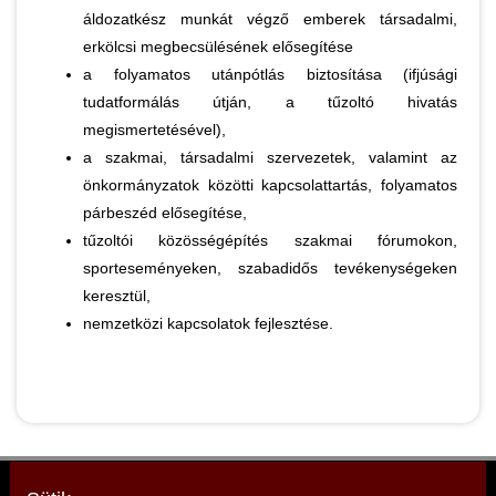
áldozatkész munkát végző emberek társadalmi,
erkölcsi megbecsülésének elősegítése
a folyamatos utánpótlás biztosítása (ifjúsági
tudatformálás útján, a tűzoltó hivatás
megismertetésével),
a szakmai, társadalmi szervezetek, valamint az
önkormányzatok közötti kapcsolattartás, folyamatos
párbeszéd elősegítése,
tűzoltói közösségépítés szakmai fórumokon,
sporteseményeken, szabadidős tevékenységeken
keresztül,
nemzetközi kapcsolatok fejlesztése.
Budapesti Tűzoltó Szövetség