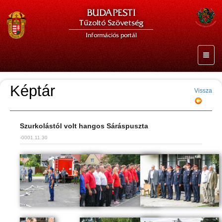
BUDAPESTI
Tűzoltó Szövetség
Információs portál
Képtár
Vissza
Szurkolástól volt hangos Sáráspuszta
-0001.11.30