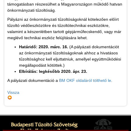
támogatásban részesülhet a Magyarországon működő hatvan
önkormányzati tűzoltóság.
Pályázni az önkormányzati tűzoltóságoknál kötelezően előírt
tűzoltó védőeszközökre és tűzoltótechnikai eszközökre,
valamint a készenlétben tartott gépjárműfecskendő, vagy már
meglévő technikai eszköz felújítására lehet.
Határidő: 2020. márc. 16.
(A pályázati dokumentációt
az önkormányzati tűzoltóságoknak ahhoz a hivatásos
tűzoltósághoz kell eljuttatniuk, amellyel együttműködési
megállapodást kötöttek.)
Elbírálás: legkésőbb 2020. ápr. 23.
A pályázati dokumentáció a
BM OKF oldaláról tölthető le
.
Vissza
Budapesti Tűzoltó Szövetség
Elnök: Kelemen Zsolt