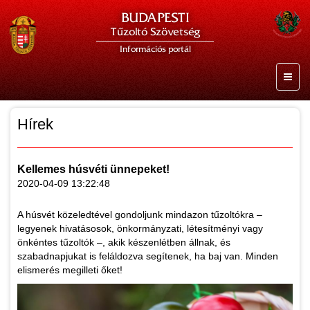
BUDAPESTI
Tűzoltó Szövetség
Információs portál
Hírek
Kellemes húsvéti ünnepeket!
2020-04-09 13:22:48
A húsvét közeledtével gondoljunk mindazon tűzoltókra –
legyenek hivatásosok, önkormányzati, létesítményi vagy
önkéntes tűzoltók –, akik készenlétben állnak, és
szabadnapjukat is feláldozva segítenek, ha baj van. Minden
elismerés megilleti őket!