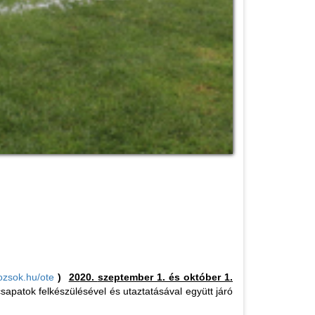
bozsok.hu/ote
)
20
20.
szeptember 1. és október 1.
apatok felkészülésével és utaztatásával együtt járó