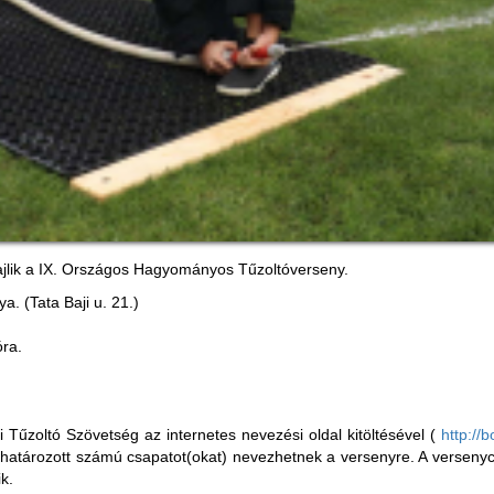
ajlik a IX. Országos Hagyományos Tűzoltóverseny.
a. (Tata Baji u. 21.)
óra.
 Tűzoltó Szövetség az internetes nevezési oldal kitöltésével (
http://
határozott számú csapatot(okat) nevezhetnek a versenyre. A versenycs
ik.