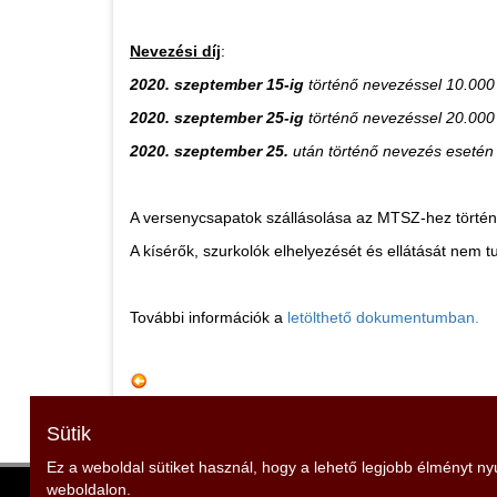
Nevezési díj
:
20
20
.
szeptember
15-ig
történő nevezéssel 10.000 
20
20
. szeptember
25
-ig
történő nevezéssel 20.000 
20
20
.
szeptember 25.
után történő nevezés esetén 
A versenycsapatok szállásolása az MTSZ-hez történő
A kísérők, szurkolók elhelyezését és ellátását nem tu
További információk a
letölthető dokumentumban.
Sütik
Ez a weboldal sütiket használ, hogy a lehető legjobb élményt n
weboldalon.