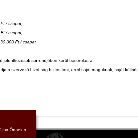
Ft / csapat,
Ft / csapat,
30.000 Ft / csapat.
 jelentkezések sorrendjében kerül besorolásra.
dja a szervező bizottság biztosítani, arról saját maguknak, saját költsé
yújtsa Önnek a