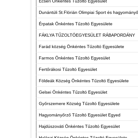
Ecseri Önkéntes Tűzoltó Egyesület
Dunántúli St.Flórián Olimpiai Sport és hagyomány
Érpatak Önkéntes Tűzoltó Egyesülete
FÁKLYA TŰZOLTÓEGYESÜLET RÁBAPORDÁNY
Farád község Önkéntes Tűzoltó Egyesülete
Farmos Önkéntes Tűzoltó Egyesület
Fertőrákosi Tűzoltó Egyesület
Földeák Község Önkéntes Tűzoltó Egyesülete
Gelsei Önkéntes Tűzoltó Egyesület
Győrszemere Község Tűzoltó Egyesülete
Hagyományőrző Tűzoltó Egyesület Egyed
Hajdúszováti Önkéntes Tűzoltó Egyesület
Halászi Község Önkéntes Tűzoltó Egyesülete