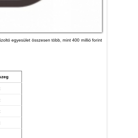
oltó egyesület összesen több, mint 400 millió forint
szeg
t
t
t
t