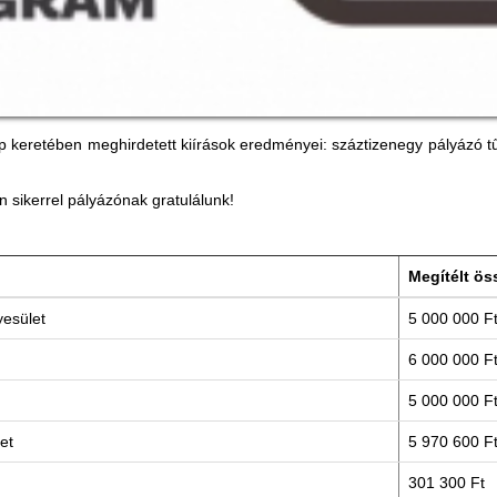
 keretében meghirdetett kiírások eredményei: száztizenegy pályázó tűz
n sikerrel pályázónak gratulálunk!
Megítélt ös
yesület
5 000 000 F
6 000 000 F
5 000 000 F
let
5 970 600 F
301 300 Ft