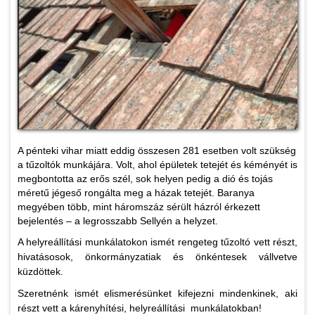
A pénteki vihar miatt eddig összesen 281 esetben volt szükség
a tűzoltók munkájára. Volt, ahol épületek tetejét és kéményét is
megbontotta az erős szél, sok helyen pedig a dió és tojás
méretű jégeső rongálta meg a házak tetejét. Baranya
megyében több, mint háromszáz sérült házról érkezett
bejelentés – a legrosszabb Sellyén a helyzet.
A helyreállítási munkálatokon ismét rengeteg tűzoltó vett részt,
hivatásosok, önkormányzatiak és önkéntesek vállvetve
küzdöttek.
Szeretnénk ismét elismerésünket kifejezni mindenkinek, aki
részt vett a kárenyhítési, helyreállítási munkálatokban!