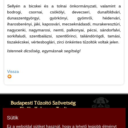
Sellyén a bicskei és a tolnai önkormányzati, valamint a
bodrogi, csornai, csökölyi, devecseri, dunaföldvári,
dunaszentgyörgyi, györkönyi, gyömrői, hédervári,
iharosberényi, jáki, kaposvári, mecseknádasdi, murakeresztúri,
nagycenki, nagymarosi, nemti, palkonyai, pécsi, sándorfalvi,
sorkifaludi, szentbalázsi, szentlőrinci, taliándörögdi, tamási,
tiszakécskei, vértesboglári, zirci önkéntes tűzoltók voltak jelen.
Istennek dicsőség, egymásnak segítség!
Vissza
Budapesti Tűzoltó Szövetség
Elnök: Kelemen Zsolt
Cím: 1081 Budapest, Dologház u. 1.
Sütik
Ez a weboldal sütiket használ, hogy a lehető legjobb élményt