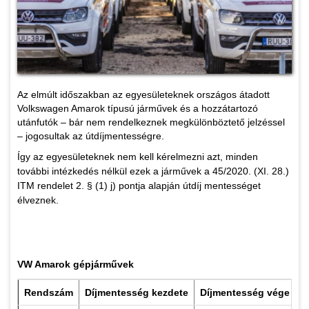
Az elmúlt időszakban az egyesületeknek országos átadott
Volkswagen Amarok típusú járművek és a hozzátartozó
utánfutók – bár nem rendelkeznek megkülönböztető jelzéssel
– jogosultak az útdíjmentességre.
Így az egyesületeknek nem kell kérelmezni azt, minden
további intézkedés nélkül ezek a járművek a 45/2020. (XI. 28.)
ITM rendelet 2. § (1) j) pontja alapján útdíj mentességet
élveznek.
VW Amarok gépjárművek
Rendszám
Díjmentesség kezdete
Díjmentesség vége