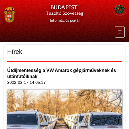
BUDAPESTI
Tűzoltó Szövetség
Információs portál
Hírek
Útdíjmentesség a VW Amarok gépjárműveknek és
utánfutóiknak
2022-02-17 14:05:37