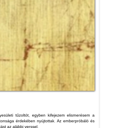
esületi tűzoltót, egyben kifejezem elismerésem a
biztonsága érdekében nyújtottak. Az emberpróbáló és
ást az alábbi verssel.