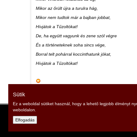
Mikor az őrült újra a turulra hág,
Mikor nem tudtok már a bajban jobbat,
Hívjátok a Tűzoltókat!
De, ha együtt vagyunk és zene szól végre
És a történeteknek soha sincs vége,
Borral telt pohárral koccinthatunk jókat,
Hívjátok a Tűzoltókat!
Sütik
Ez a weboldal sütiket használ, hogy a lehető legjobb élményt n
weboldalon.
Budapesti Tűzoltó Szövetség
Elnök: Kelemen Zsolt
Elfogadás
Cím: 1081 Budapest, Dologház u. 1.