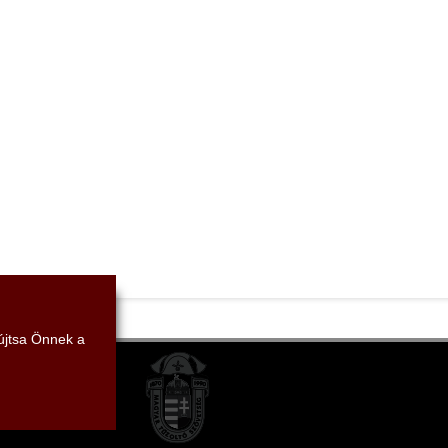
yújtsa Önnek a