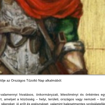
tője az Országos Tűzoltó Nap alkalmából.
lamennyi hivatásos, önkormányzati, létesítményi és önkéntes egy
ért, amelyet a közösség – helyi, területi, országos vagy nemzeti – 
 sikereket, jó erőt és egészséget, valamint balesetmentes szolgálatellát