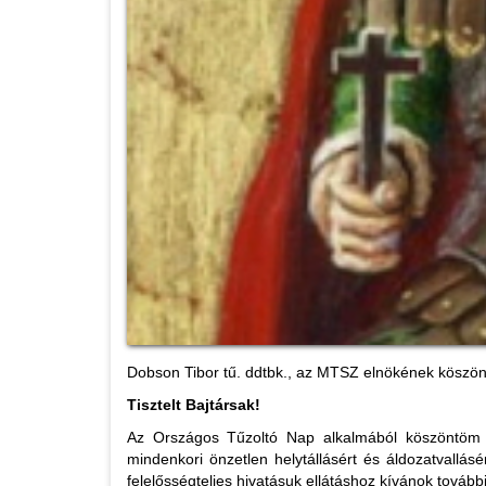
Dobson Tibor tű. ddtbk., az MTSZ elnökének köszön
Tisztelt Bajtársak!
Az Országos Tűzoltó Nap alkalmából köszöntöm va
mindenkori önzetlen helytállásért és áldozatvallás
felelősségteljes hivatásuk ellátáshoz kívánok további