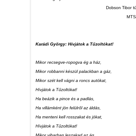
Dobson Tibor tű. dandár
MTSZ eln
Karádi György: Hívjátok a Tűzoltókat!
Mikor recsegve-ropogva ég a ház,
Mikor robbanni készül palackban a gáz,
Mikor szét kell vágni a roncs autókat,
Hívjátok a Tűzoltókat!
Ha beázik a pince és a padlás,
Ha villámként jön felülről az áldás,
Ha menteni kell rosszakat és jókat,
Hívjátok a Tűzoltókat!
Mikor viharban leszakad az ág,