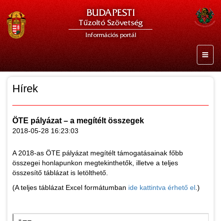
BUDAPESTI
Tűzoltó Szövetség
Információs portál
Hírek
ÖTE pályázat – a megítélt összegek
2018-05-28 16:23:03
A 2018-as ÖTE pályázat megítélt támogatásainak főbb
összegei honlapunkon megtekinthetők, illetve a teljes
összesítő táblázat is letölthető.
(A teljes táblázat Excel formátumban
ide kattintva érhető el
.)