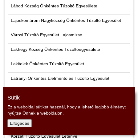
Lábod Község Önkéntes Tűzoltó Egyesülete
Lajoskomárom Nagyközség Önkéntes Tűzoltó Egyesület
Városi Tűzoltó Egyesület Lajosmizse
Lakhegy Község Önkéntes Tűzoltóegyesülete
Lakitelek Önkéntes Tűzoltó Egyesület
Látrányi Önkéntes Életmentő és Tűzoltó Egyesület
Vöröskő Önkéntes Tűzoltó, Műszaki-mentő és Vízimentő Egyesül
Sütik
Ez a weboldal sütiket használ, hogy a lehető legjobb élményt
Lébényi Önkéntes Tűzoltó Egyesület
nyújtsa Önnek a weboldalon.
Dunántúli "ST." Flórián Olimpiai Sport és Hagyományőrző Önké
Elfogadás
Körzeti Tűzoltó Egyesület Letenye