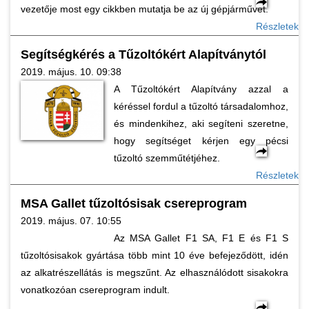
vezetője most egy cikkben mutatja be az új gépjárművet.
Részletek
Segítségkérés a Tűzoltókért Alapítványtól
2019. május. 10. 09:38
A Tűzoltókért Alapítvány azzal a
kéréssel fordul a tűzoltó társadalomhoz,
és mindenkihez, aki segíteni szeretne,
hogy segítséget kérjen egy pécsi
tűzoltó szemműtétjéhez.
Részletek
MSA Gallet tűzoltósisak csereprogram
2019. május. 07. 10:55
Az MSA Gallet F1 SA, F1 E és F1 S
tűzoltósisakok gyártása több mint 10 éve befejeződött, idén
az alkatrészellátás is megszűnt. Az elhasználódott sisakokra
vonatkozóan csereprogram indult.