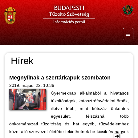
BUDAPESTI
Tűzoltó Szövetség
Információs portál
Hírek
Megnyílnak a szertárkapuk szombaton
2019. május. 22. 10:36
Gyermeknap alkalmából a hivatásos
tűzoltóságok, katasztrófavédelmi őrsök,
illetve több, mint kétszáz önkéntes
egyesület, félszáznál több
önkormányzati tűzoltóság és hat egyéb, tűzvédelemhez
közel álló szervezet életébe tekinthetnek be kicsik és nagyok