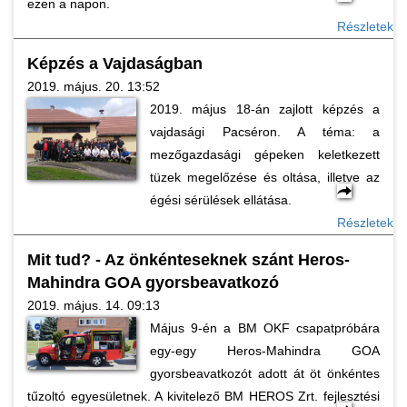
ezen a napon.
Részletek
Képzés a Vajdaságban
2019. május. 20. 13:52
2019. május 18-án zajlott képzés a
vajdasági Pacséron. A téma: a
mezőgazdasági gépeken keletkezett
tüzek megelőzése és oltása, illetve az
égési sérülések ellátása.
Részletek
Mit tud? - Az önkénteseknek szánt Heros-
Mahindra GOA gyorsbeavatkozó
2019. május. 14. 09:13
Május 9-én a BM OKF csapatpróbára
egy-egy Heros-Mahindra GOA
gyorsbeavatkozót adott át öt önkéntes
tűzoltó egyesületnek. A kivitelező BM HEROS Zrt. fejlesztési