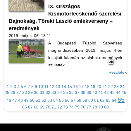
IX. Országos
Kismotorfecskendő-szerelési
Bajnokság, Töreki László emlékverseny –
eredmények
2019. május. 06. 13:11
A Budapesti Tűzoltó Szövetség
megrendezésében 2019. május 4-én
lezajlott futamán az alábbi eredmények
születtek.
Részletek
1
2
3
4
5
6
7
8
9
10
11
12
13
14
15
16
17
18
19
20
21
22
23
24
25
26
27
28
29
30
31
32
33
34
35
36
37
38
39
40
41
42
43
44
45
65
46
47
48
49
50
51
52
53
54
55
56
57
58
59
60
61
62
63
64
66
67
68
69
70
71
72
73
74
75
76
77
78
79
80