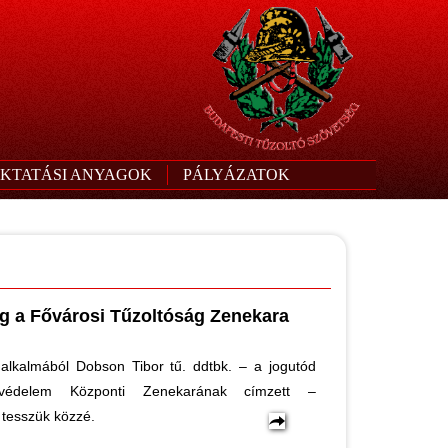
KTATÁSI ANYAGOK
PÁLYÁZATOK
g a Fővárosi Tűzoltóság Zenekara
 alkalmából Dobson Tibor tű. ddtbk. – a jogutód
favédelem Központi Zenekarának címzett –
 tesszük közzé.