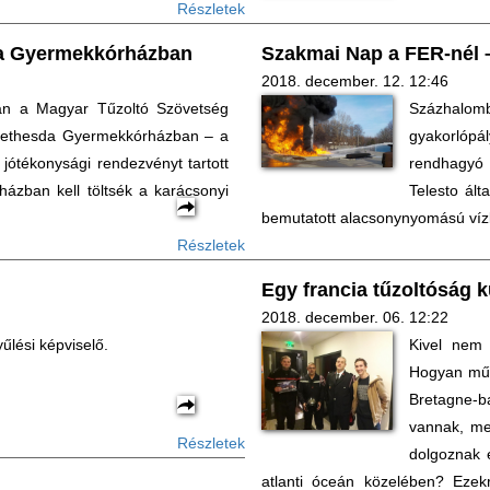
Részletek
da Gyermekkórházban
Szakmai Nap a FER-nél –
2018. december. 12. 12:46
an a Magyar Tűzoltó Szövetség
Százhalom
Bethesda Gyermekkórházban – a
gyakorlópá
jótékonysági rendezvényt tartott
rendhagyó 
házban kell töltsék a karácsonyi
Telesto ált
bemutatott alacsonynyomású vízkö
Részletek
Egy francia tűzoltóság k
2018. december. 06. 12:22
űlési képviselő.
Kivel nem 
Hogyan műkö
Bretagne-
vannak, me
Részletek
dolgoznak e
atlanti óceán közelében? Ezek