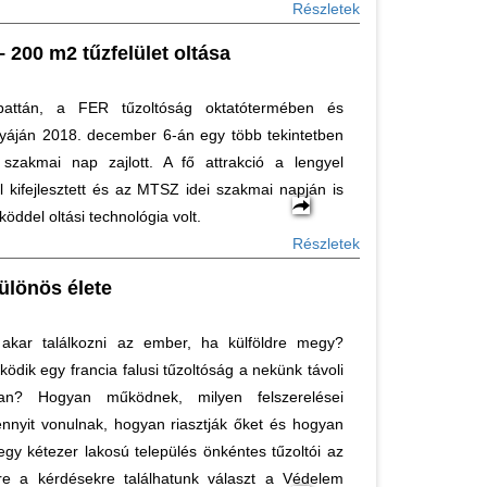
Részletek
 200 m2 tűzfelület oltása
battán, a FER tűzoltóság oktatótermében és
lyáján 2018. december 6-án egy több tekintetben
szakmai nap zajlott. A fő attrakció a lengyel
al kifejlesztett és az MTSZ idei szakmai napján is
ddel oltási technológia volt.
Részletek
ülönös élete
akar találkozni az ember, ha külföldre megy?
dik egy francia falusi tűzoltóság a nekünk távoli
ban? Hogyan működnek, milyen felszerelései
nnyit vonulnak, hogyan riasztják őket és hogyan
gy kétezer lakosú település önkéntes tűzoltói az
re a kérdésekre találhatunk választ a Védelem