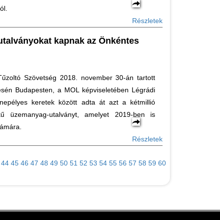
ól.
Részletek
talványokat kapnak az Önkéntes
űzoltó Szövetség 2018. november 30-án tartott
lésén Budapesten, a MOL képviseletében Légrádi
nepélyes keretek között adta át azt a kétmillió
ékű üzemanyag-utalványt, amelyet 2019-ben is
zámára.
Részletek
44
45
46
47
48
49
50
51
52
53
54
55
56
57
58
59
60