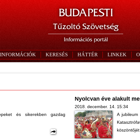
BUDAPESTI
Tűzoltó Szövetség
Információs portál
 INFORMÁCIÓK
KERESÉS
HÁTTÉR
LINKEK
O
Nyolcvan éve alakult me
2018. december. 14. 15:34
epeket és sikerekben gazdag
A jubileum
Katasztró
köszöntőjét