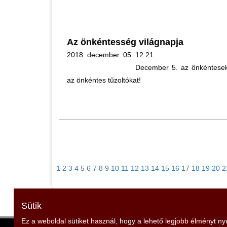
Az önkéntesség világnapja
2018. december. 05. 12:21
December 5. az önkéntesek
az önkéntes tűzoltókat!
1
2
3
4
5
6
7
8
9
10
11
12
13
14
15
16
17
18
19
20
2
Sütik
Ez a weboldal sütiket használ, hogy a lehető legjobb élményt n