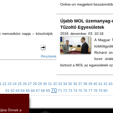
Online-on megjelent beszámolób
Újabb MOL üzemanyag-u
Tűzoltó Egyesületek
 nemzetközi napja – köszöntjük
2018. december. 03. 10:18
A Magyar T
küldöttgyű
Richárd ün
Részletek
forint ért
biztosít a MOL az egyesületek s
1
22
23
24
25
26
27
28
29
30
31
32
33
34
35
36
37
38
39
40
41
42
43
70
61
62
63
64
65
66
67
68
69
71
72
73
74
75
76
77
78
79
80
yújtsa Önnek a